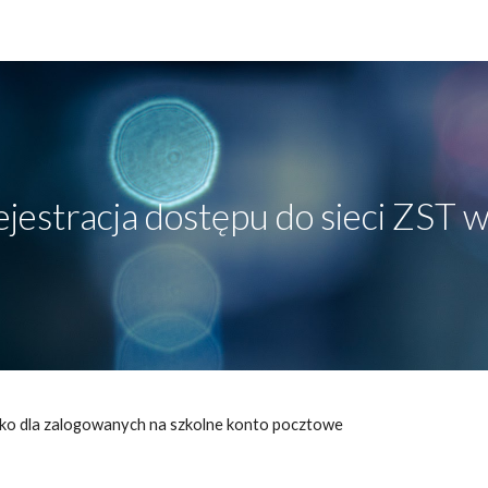
ip to main content
Skip to navigat
jestracja dostępu do sieci ZST w
lko dla zalogowanych na szkolne konto pocztowe